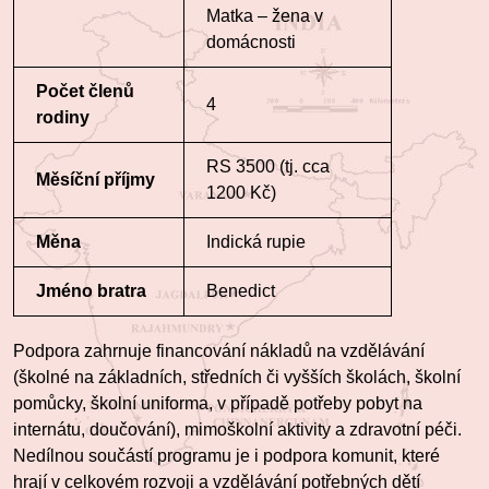
Matka – žena v
domácnosti
Počet členů
4
rodiny
RS 3500 (tj. cca
Měsíční příjmy
1200 Kč)
Měna
Indická rupie
Jméno bratra
Benedict
Podpora zahrnuje financování nákladů na vzdělávání
(školné na základních, středních či vyšších školách, školní
pomůcky, školní uniforma, v případě potřeby pobyt na
internátu, doučování), mimoškolní aktivity a zdravotní péči.
Nedílnou součástí programu je i podpora komunit, které
hrají v celkovém rozvoji a vzdělávání potřebných dětí